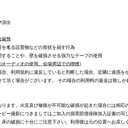
び演出
は厳禁
苔を毟る設置物などの形状を崩す行為
用することや、壁を破損させる強力なテープの使用
のオーディオの使用、会場周辺での喫煙
）
場合、利用規約に違反していると判断した場合、近隣に迷惑を
せて頂く場合がございます。 その場合の利用料の返金は致しか
おります。火災及び修復が不可能な破損が起きた場合には相応
ービー撮影につきましてはご加入の損害賠償保険加入証書の写
・床の破損に十分にご注意下さい。利用後は元の位置へお戻し