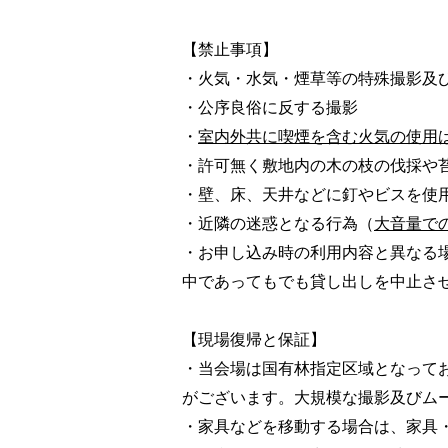
【禁止事項】
・火気・水気・煙草等の特殊撮影及
・公序良俗に反する撮影
・
室内外共に喫煙を含む火気の使用
・許可無く敷地内の木の枝の伐採や
​・壁、床、天井などに釘やビスを使
・近隣の迷惑となる行為（
大音量で
・お申し込み時の利用内容と異なる
中であってもでも貸し出しを中止さ
【現場復帰と保証】
当会場は国有林指定区域となって
・
がございます。大規模な撮影及びム
家具などを移動する場合は、家具
・