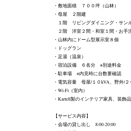
・敷地面積 ７００坪（山林）
・母屋 ２階建
１階 リビングダイニング・サンル
２階 洋室２間・和室１間・お手
・山林内にドーム型展示室８個
・ドッグラン
・足湯（温泉）
・宿泊設備 ６名分 ※別途料金
・駐車場 ※内見時に台数要確認
・電気容量 母屋/１０kVA、野外/２
​・Wi-Fi（室内）
・Kartell製のインテリア家具、装飾
【サービス内容】
・会場の貸し出し
8:00-20:00